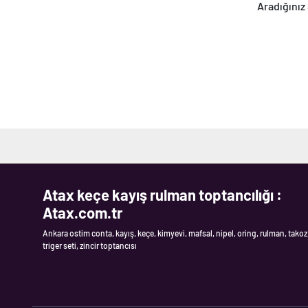
Aradığınız 
Atax keçe kayış rulman toptancılığı :
Atax.com.tr
Ankara ostim conta, kayış, keçe, kimyevi, mafsal, nipel, oring, rulman, takoz
triger seti, zincir toptancısı