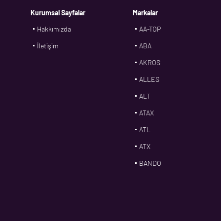
Kurumsal Sayfalar
Markalar
Hakkımızda
AA-TOP
İletişim
ABA
AKROS
ALLES
ALT
ATAX
ATL
ATX
BANDO
BMS
CDF
CFW