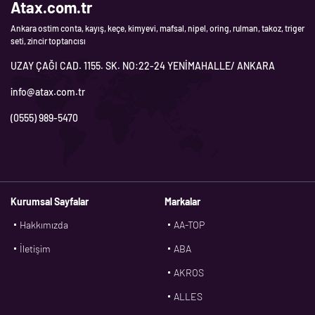
Atax.com.tr
Ankara ostim conta, kayış, keçe, kimyevi, mafsal, nipel, oring, rulman, takoz, triger
seti, zincir toptancısı
UZAY ÇAĞI CAD. 1155. SK. NO:22-24 YENİMAHALLE/ ANKARA
info@atax.com.tr
(0555) 989-5470
Kurumsal Sayfalar
Markalar
Hakkımızda
AA-TOP
İletişim
ABA
AKROS
ALLES