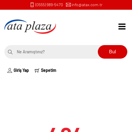
(0555) 989-5470
info@atax.com.tr
Bul
Giriş Yap
Sepetim