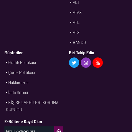
ALT
ATAX
ATL
ATX
BANDO
BMS
Müşteriler
Bizi Takip Edin
Gizlilik Politikası
CDF
Çerez Politikası
CFW
Hakkımızda
CONTI
İade Süreci
CORTECO
KİŞİSEL VERİLERİ KORUMA
CPM
KURUMU
CR
E-Bültene Kayıt Olun
DASLAGER