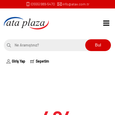
(0555) 989-5470
info@atax.com.tr
Bul
Giriş Yap
Sepetim