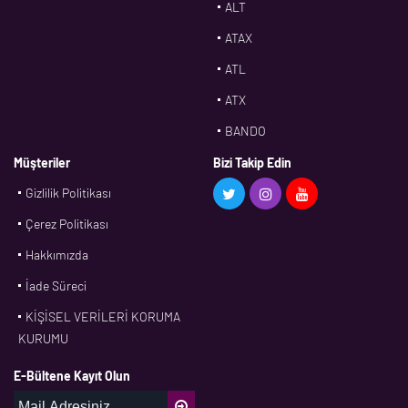
ALT
ATAX
ATL
ATX
BANDO
BMS
Müşteriler
Bizi Takip Edin
Gizlilik Politikası
CDF
Çerez Politikası
CFW
Hakkımızda
CONTI
İade Süreci
CORTECO
KİŞİSEL VERİLERİ KORUMA
CPM
KURUMU
CR
E-Bültene Kayıt Olun
DASLAGER