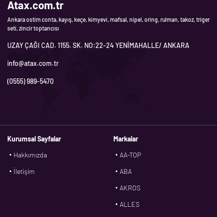
Atax.com.tr
Ankara ostim conta, kayış, keçe, kimyevi, mafsal, nipel, oring, rulman, takoz, triger
seti, zincir toptancısı
UZAY ÇAĞI CAD. 1155. SK. NO:22-24 YENİMAHALLE/ ANKARA
info@atax.com.tr
(0555) 989-5470
Kurumsal Sayfalar
Markalar
Hakkımızda
AA-TOP
İletişim
ABA
AKROS
ALLES