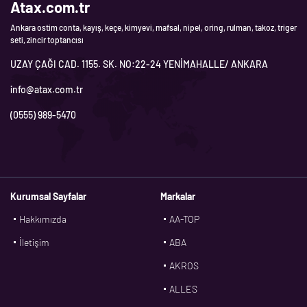
Atax.com.tr
Ankara ostim conta, kayış, keçe, kimyevi, mafsal, nipel, oring, rulman, takoz, triger
seti, zincir toptancısı
UZAY ÇAĞI CAD. 1155. SK. NO:22-24 YENİMAHALLE/ ANKARA
info@atax.com.tr
(0555) 989-5470
Kurumsal Sayfalar
Markalar
Hakkımızda
AA-TOP
İletişim
ABA
AKROS
ALLES