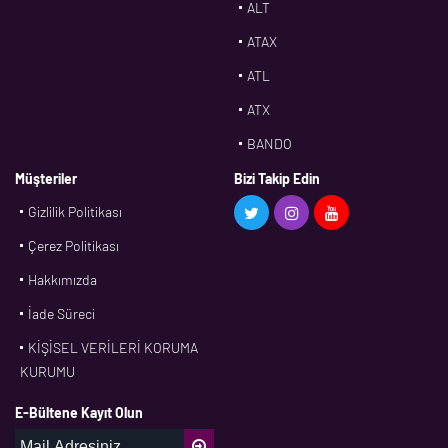
ALT
ATAX
ATL
ATX
BANDO
BMS
Müşteriler
Bizi Takip Edin
Gizlilik Politikası
CDF
Çerez Politikası
CFW
Hakkımızda
CONTI
İade Süreci
CORTECO
KİŞİSEL VERİLERİ KORUMA
CPM
KURUMU
CR
E-Bültene Kayıt Olun
DASLAGER