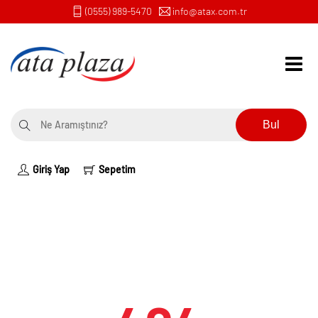
(0555) 989-5470
info@atax.com.tr
Bul
Giriş Yap
Sepetim