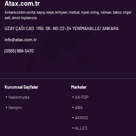
Atax.com.tr
Ankara ostim conta, kayış, keçe, kimyevi, mafsal, nipel, oring, rulman, takoz, triger
seti, zincir toptancısı
UZAY ÇAĞI CAD. 1155. SK. NO:22-24 YENİMAHALLE/ ANKARA
info@atax.com.tr
(0555) 989-5470
Kurumsal Sayfalar
Markalar
Hakkımızda
AA-TOP
İletişim
ABA
AKROS
ALLES