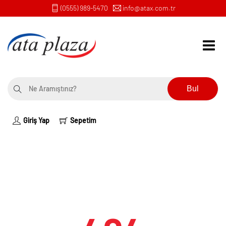
(0555) 989-5470
info@atax.com.tr
Bul
Giriş Yap
Sepetim