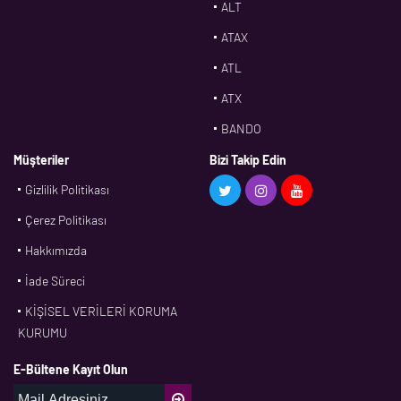
ALT
ATAX
ATL
ATX
BANDO
BMS
Müşteriler
Bizi Takip Edin
Gizlilik Politikası
CDF
Çerez Politikası
CFW
Hakkımızda
CONTI
İade Süreci
CORTECO
KİŞİSEL VERİLERİ KORUMA
CPM
KURUMU
CR
E-Bültene Kayıt Olun
DASLAGER