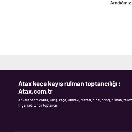
Aradığınız 
Atax keçe kayış rulman toptancılığı :
Atax.com.tr
Ankara ostim conta, kayış, keçe, kimyevi, mafsal, nipel, oring, rulman, takoz
triger seti, zincir toptancısı