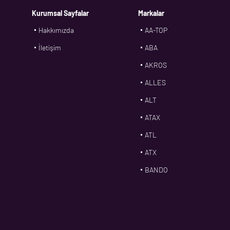
Kurumsal Sayfalar
Markalar
Hakkımızda
AA-TOP
İletişim
ABA
AKROS
ALLES
ALT
ATAX
ATL
ATX
BANDO
BMS
CDF
CFW